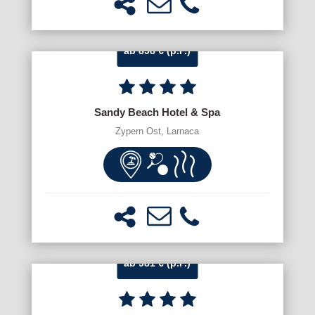
ab 898 € (p.P.)
Sandy Beach Hotel & Spa
Zypern Ost, Larnaca
ab 981 € (p.P.)